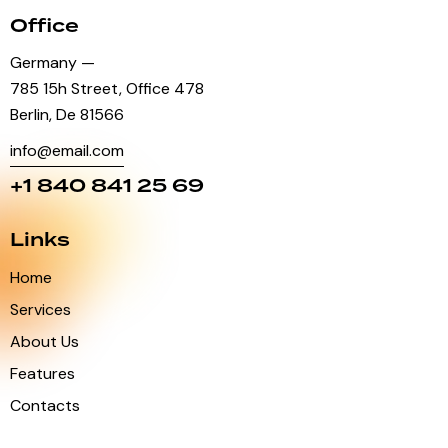
Office
Germany —
785 15h Street, Office 478
Berlin, De 81566
info@email.com
+1 840 841 25 69
Links
Home
Services
About Us
Features
Contacts