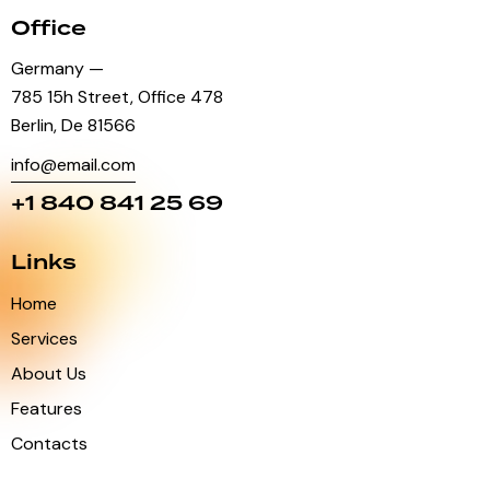
Office
Germany —
785 15h Street, Office 478
Berlin, De 81566
info@email.com
+1 840 841 25 69
Links
Home
Services
About Us
Features
Contacts