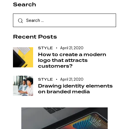
Search
Recent Posts
STYLE
April 21, 2020
How to create a modern
logo that attracts
customers?
STYLE
April 21, 2020
Drawing identity elements
on branded media