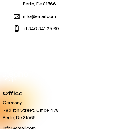
Berlin, De 81566
info@email.com
+1 840 841 25 69
Office
Germany —
785 15h Street, Office 478
Berlin, De 81566
info@email.com