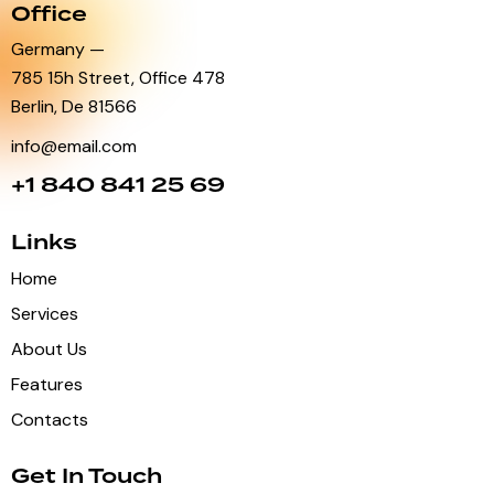
Office
Germany —
785 15h Street, Office 478
Berlin, De 81566
info@email.com
+1 840 841 25 69
Links
Home
Services
About Us
Features
Contacts
Get In Touch