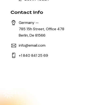
Contact Info
Germany —
785 15h Street, Office 478
Berlin, De 81566
info@email.com
+1 840 841 25 69