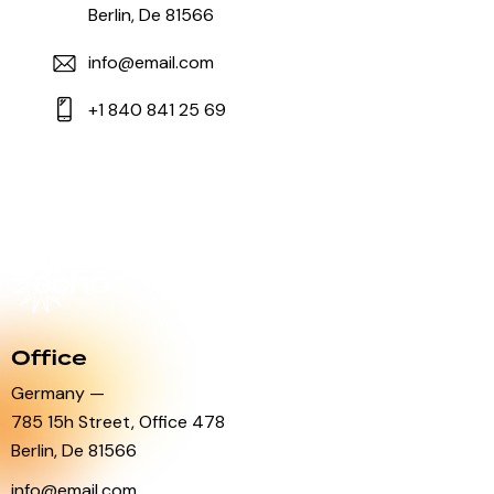
Berlin, De 81566
info@email.com
+1 840 841 25 69
Office
Germany —
785 15h Street, Office 478
Berlin, De 81566
info@email.com